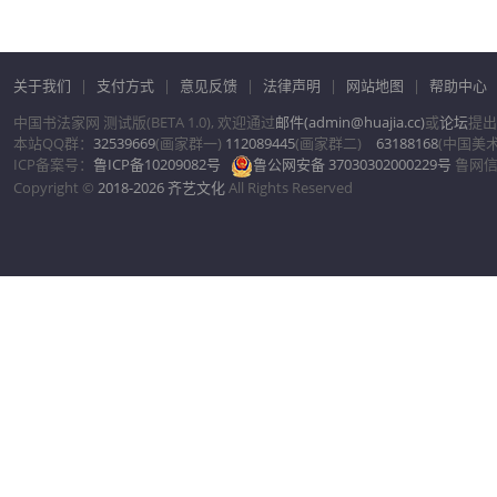
关于我们
|
支付方式
|
意见反馈
|
法律声明
|
网站地图
|
帮助中心
中国书法家网 测试版(BETA 1.0), 欢迎通过
邮件(admin@huajia.cc)
或
论坛
提出
本站QQ群：
32539669
(画家群一)
112089445
(画家群二)
63188168
(中国美
ICP备案号：
鲁ICP备10209082号
鲁公网安备 37030302000229号
鲁网信备
Copyright ©
2018-2026 齐艺文化
All Rights Reserved