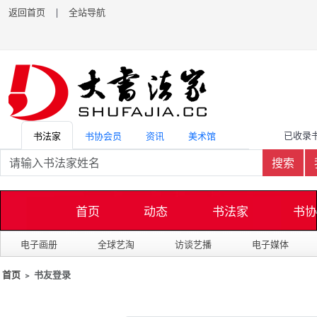
返回首页
|
全站导航
已收录书
书法家
书协会员
资讯
美术馆
搜索
首页
动态
书法家
书协
电子画册
全球艺淘
访谈艺播
电子媒体
首页
﹥ 书友登录