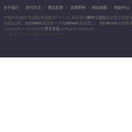
关于我们
|
支付方式
|
意见反馈
|
法律声明
|
网站地图
|
帮助中心
中国书法家网 测试版(测试版(BETA 1.0)), 欢迎通过
邮件
或
论坛
提出意见和建
本站QQ群：
32539669
(画家群一)
112089445
(画家群二)
63188168
(中国美
Copyright © 2018-2026
齐艺文化
All Rights Reserved
ICP备案号：鲁ICP备10209082号-4